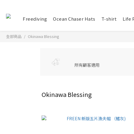
Freediving
Ocean Chaser Hats
T-shirt
Life
全部商品
Okinawa Blessing
所有顧客適用
Okinawa Blessing