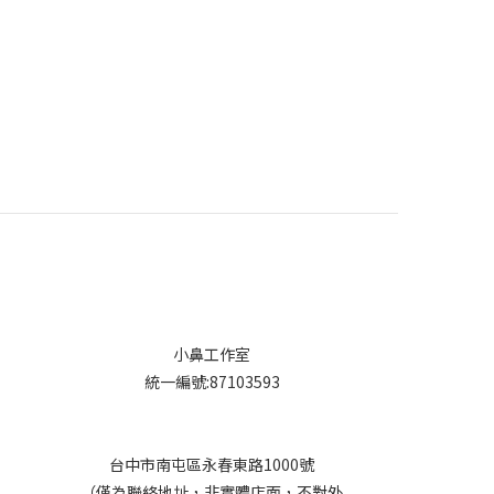
小鼻工作室
統一編號:87103593
台中市南屯區永春東路1000號
（僅為聯絡地址，非實體店面，不對外