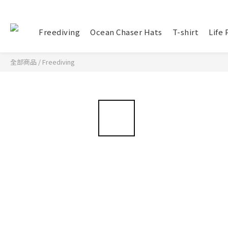
Freediving
Ocean Chaser Hats
T-shirt
Life
全部商品
/
Freediving