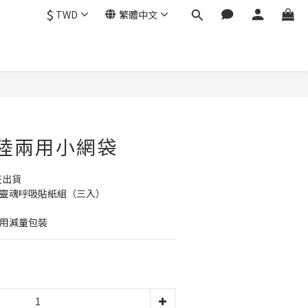
$
TWD
繁體中文
 水陸兩用小網袋
天出貨
讓靈魂呼吸貼紙組（三入）
使用減量包裝