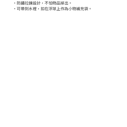
・防鏽拉鍊設計，不怕物品掉出。
・可帶到水裡，扣在浮球上作為小物補充袋。