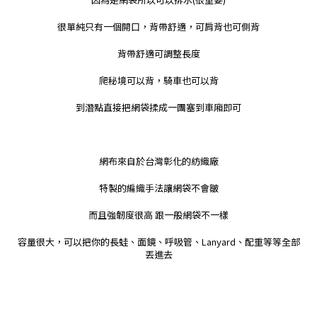
很單純只有一個開口，背帶舒適，可肩背也可側背
背帶舒適可調整長度
爬秘境可以背，騎車也可以背
到潛點直接把網袋揉成一團塞到車廂即可
網布來自於台灣彰化的紡織廠
特製的編織手法讓網袋不會皺
而且強韌度很高 跟一般網袋不一樣
容量很大，可以把你的長蛙、面鏡、呼吸管、Lanyard、配重等等全部
丟進去