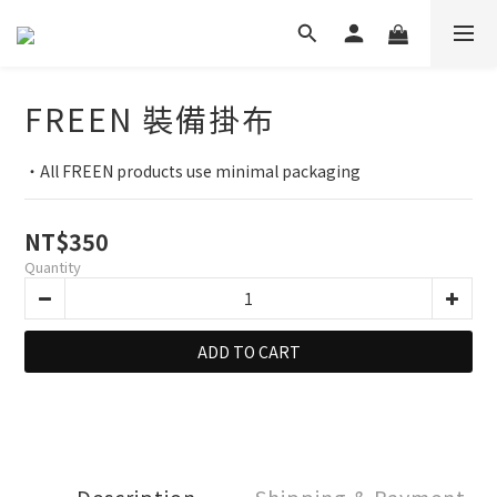
FREEN 裝備掛布
・All FREEN products use minimal packaging
NT$350
Quantity
ADD TO CART