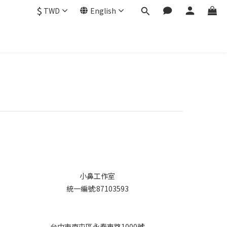
$
TWD
English
小鼻工作室
統一編號:87103593
台中市南屯區永春東路1000號