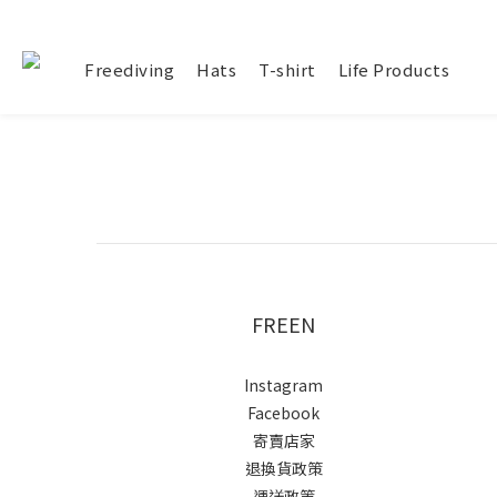
Freediving
Hats
T-shirt
Life Products
FREEN
Instagram
Facebook
寄賣店家
退換貨政策
運送政策